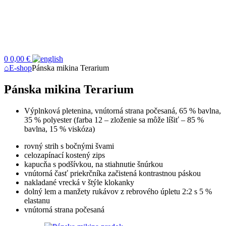
0
0,00 €
⌂
E-shop
Pánska mikina Terarium
Pánska mikina Terarium
Výplnková pletenina, vnútorná strana počesaná, 65 % bavlna,
35 % polyester (farba 12 – zloženie sa môže líšiť – 85 %
bavlna, 15 % viskóza)
rovný strih s bočnými švami
celozapínací kostený zips
kapucňa s podšívkou, na stiahnutie šnúrkou
vnútorná časť priekrčníka začistená kontrastnou páskou
nakladané vrecká v štýle klokanky
dolný lem a manžety rukávov z rebrového úpletu 2:2 s 5 %
elastanu
vnútorná strana počesaná