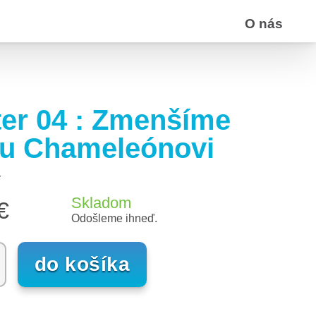
O nás
ter 04 : Zmenšíme
ku Chameleónovi
4
Skladom
€
Odošleme ihneď.
do košíka
o