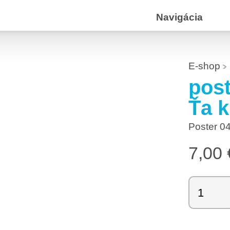
Navigácia
E-shop
pos
Ťa 
Poster 0
7,00
množstv
poster
04
: