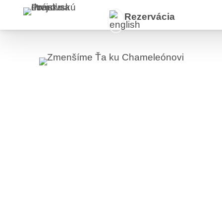
Preskočiť
Rezervácia
na
obsah