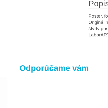
Popi
Zmenší
Ťa
ku
Poster, 
Chamele
Originál 
štvrtý po
LaborART
Odporúčame vám