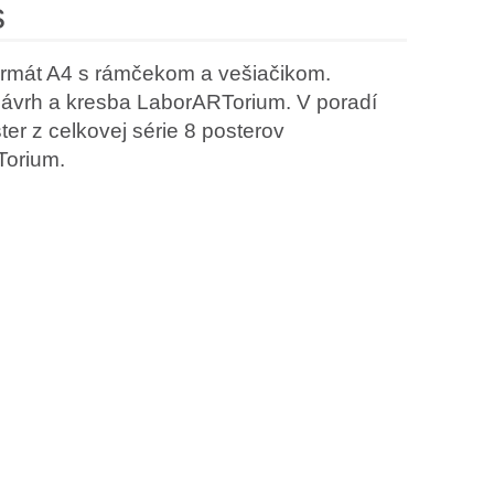
s
me
formát A4 s rámčekom a vešiačikom.
ónovi
návrh a kresba LaborARTorium. V poradí
ster z celkovej série 8 posterov
orium.