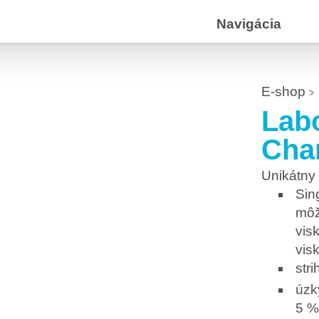
Navigácia
E-shop
Lab
Cha
Unikátny 
Sin
môž
vis
vis
str
úzk
5 %