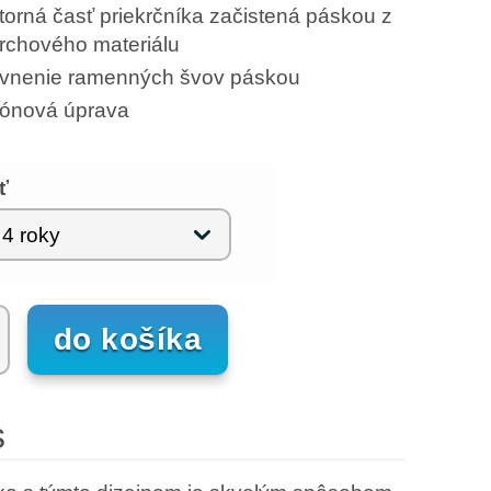
torná časť priekrčníka začistená páskou z
rchového materiálu
vnenie ramenných švov páskou
ikónová úprava
ť
do košíka
o
torium
ón
s