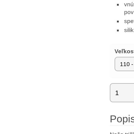
vnú
pov
spe
sil
Veľkos
množstv
LaborAr
–
Chamele
Popi