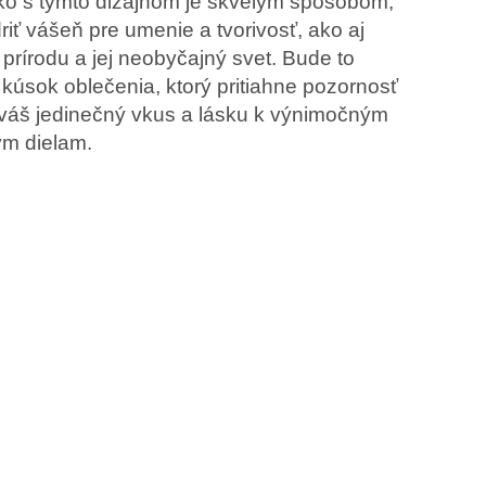
čko s týmto dizajnom je skvelým spôsobom,
riť vášeň pre umenie a tvorivosť, ako aj
prírodu a jej neobyčajný svet. Bude to
kúsok oblečenia, ktorý pritiahne pozornosť
 váš jedinečný vkus a lásku k výnimočným
m dielam.