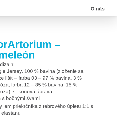
O nás
orArtorium –
meleón
dizajn!
gle Jersey, 100 % bavlna (zloženie sa
e líšiť – farba 03 – 97 % bavlna, 3 %
kóza, farba 12 – 85 % bavlna, 15 %
kóza), silikónová úprava
ih s bočnými švami
y lem priekrčníka z rebrového úpletu 1:1 s
 elastanu