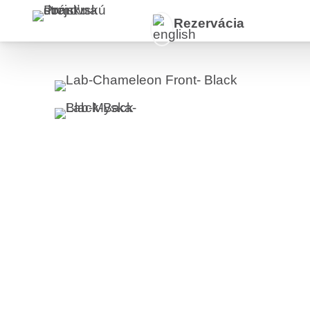
Preskočiť
Rezervácia
na
obsah