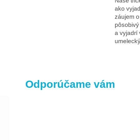
Naše tri
ako vyjad
záujem o 
pôsobivý 
a vyjadrí
umelecký
Odporúčame vám